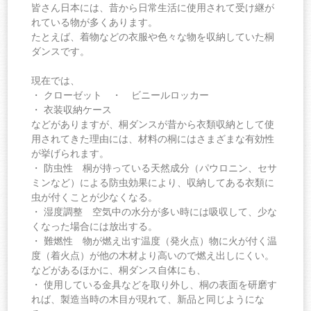
皆さん日本には、昔から日常生活に使用されて受け継が
れている物が多くあります。
たとえば、着物などの衣服や色々な物を収納していた桐
ダンスです。
現在では、
・ クローゼット ・ ビニールロッカー
・ 衣装収納ケース
などがありますが、桐ダンスが昔から衣類収納として使
用されてきた理由には、材料の桐にはさまざまな有効性
が挙げられます。
・ 防虫性 桐が持っている天然成分（パウロニン、セサ
ミンなど）による防虫効果により、収納してある衣類に
虫が付くことが少なくなる。
・ 湿度調整 空気中の水分が多い時には吸収して、少な
くなった場合には放出する。
・ 難燃性 物が燃え出す温度（発火点）物に火が付く温
度（着火点）が他の木材より高いので燃え出しにくい。
などがあるほかに、桐ダンス自体にも、
・ 使用している金具などを取り外し、桐の表面を研磨す
れば、製造当時の木目が現れて、新品と同じようにな