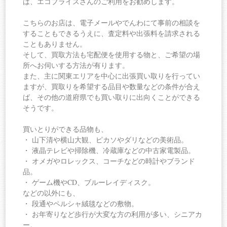
は、エコプライスさんのご利用をお勧めします。
こちらのお店は、電子メールやでんわにて事前の相談を
することもできるうえに、査定料や出張料を請求される
こともありません。
そして、買取方法も宅配便を使用する物と、ご希望の場
所へお伺いする方法が有ります。
また、主に関東エリアを中心に出張買い取りを行ってい
ますが、買取りを希望する品目や数量などの条件が合え
ば、その他の道府県でも買い取りに出向くことができる
そうです。
買いとりができる品物も、
・ 山下清や横山大観、ピカソやダリなどの美術品。
・ 液晶テレビや掃除機、冷蔵庫などの中古家電製品。
・ オメガやロレックス、コーチなどの時計やブランド
品。
・ ゲーム機やCD、ブルーレイディスク。
などの以外にも、
・ 段通やペルシャ絨毯などの敷物。
・ お年寄りなど歩行が大変な方の利用が多い、シニアカ
ー。