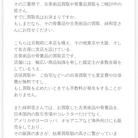
その三重県で、古美術品買取や骨董品買取をご検討中の
皆さん、
すでに買取先はお決まりですか。
もしまだなら、その骨董品や古美術品の買取、緑和堂さ
んにお任せください。
こちらは京都府に本店を構え、その他東京や大阪、そし
て名古屋に支店を設けている、
古美術品や骨董品の買取店です。
店舗には、幅広い商品知識を有した鑑定士が多数在籍を
しているうえ、
店頭買取や、ご自宅などへの出張買取でも査定費や出張
費が無料ですし、
もし買取を止めたいときでも手数料が発生をすることが
ありません。
また緑和堂さんでは、お買取した古美術品や骨董品を、
日本国内の取引市場やコレクターだけでなく、
アメリカやヨーロッパ、オセアニアなど海外向けにも販
売をしており、
その販路の多さが、結果買取額の高さに繋がっていま